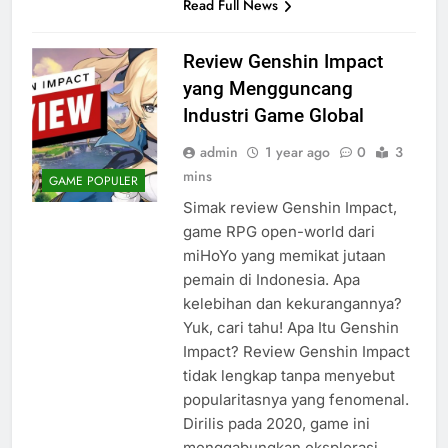
Read Full News
Review Genshin Impact
yang Mengguncang
Industri Game Global
admin
1 year ago
0
3
mins
GAME POPULER
Simak review Genshin Impact,
game RPG open-world dari
miHoYo yang memikat jutaan
pemain di Indonesia. Apa
kelebihan dan kekurangannya?
Yuk, cari tahu! Apa Itu Genshin
Impact? Review Genshin Impact
tidak lengkap tanpa menyebut
popularitasnya yang fenomenal.
Dirilis pada 2020, game ini
menggabungkan eksplorasi