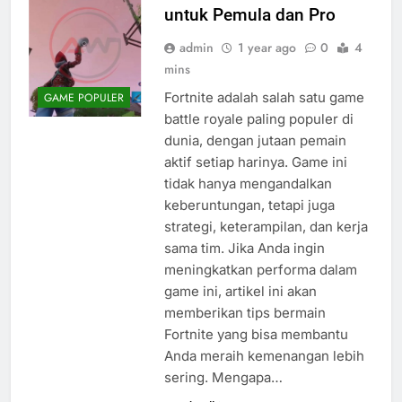
untuk Pemula dan Pro
admin
1 year ago
0
4
mins
Fortnite adalah salah satu game
GAME POPULER
battle royale paling populer di
dunia, dengan jutaan pemain
aktif setiap harinya. Game ini
tidak hanya mengandalkan
keberuntungan, tetapi juga
strategi, keterampilan, dan kerja
sama tim. Jika Anda ingin
meningkatkan performa dalam
game ini, artikel ini akan
memberikan tips bermain
Fortnite yang bisa membantu
Anda meraih kemenangan lebih
sering. Mengapa…