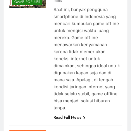
mins
GAME POPULER
Saat ini, banyak pengguna
smartphone di Indonesia yang
mencari kumpulan game offline
untuk mengisi waktu luang
mereka. Game offline
menawarkan kenyamanan
karena tidak memerlukan
koneksi internet untuk
dimainkan, sehingga ideal untuk
digunakan kapan saja dan di
mana saja. Apalagi, di tengah
kondisi jaringan internet yang
tidak selalu stabil, game offline
bisa menjadi solusi hiburan
tanpa…
Read Full News