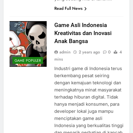
Read Full News
Game Asli Indonesia
Kreativitas dan Inovasi
Anak Bangsa
admin
2 years ago
0
4
mins
GAME POPULER
Industri game di Indonesia terus
berkembang pesat seiring
dengan kemajuan teknologi dan
meningkatnya minat masyarakat
terhadap hiburan digital. Tidak
hanya menjadi konsumen, para
developer lokal juga mampu
menciptakan game asli
Indonesia yang berkualitas tinggi
dan menarik perhatian di kancah