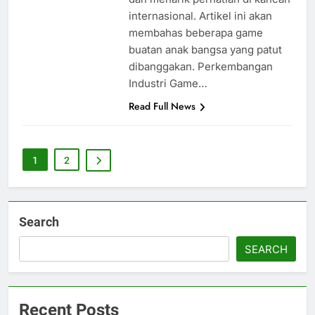
internasional. Artikel ini akan
membahas beberapa game
buatan anak bangsa yang patut
dibanggakan. Perkembangan
Industri Game…
Read Full News
1
2
Search
SEARCH
Recent Posts