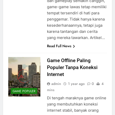
dan gameplay semakin canggih,
game-game lawas tetap memiliki
tempat tersendiri di hati para
penggemar. Tidak hanya karena
kesederhanaannya, tetapi juga
karena tantangan dan cerita
yang mereka tawarkan. Artikel…
Read Full News
Game Offline Paling
Populer Tanpa Koneksi
Internet
admin
1 year ago
0
4
mins
GAME POPULER
Di tengah maraknya game online
yang membutuhkan koneksi
internet stabil, banyak orang