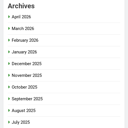
Archives
April 2026
March 2026
February 2026
January 2026
December 2025
November 2025
October 2025
September 2025
August 2025
July 2025