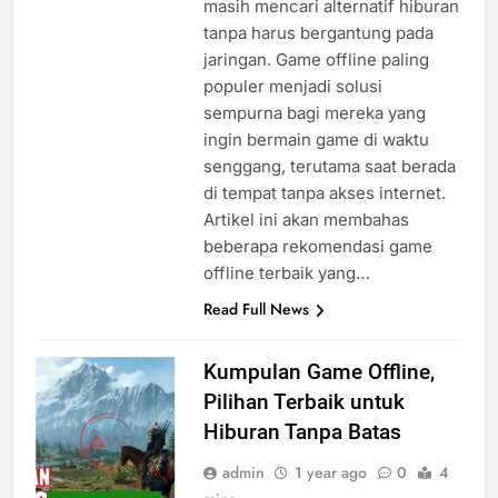
masih mencari alternatif hiburan
tanpa harus bergantung pada
jaringan. Game offline paling
populer menjadi solusi
sempurna bagi mereka yang
ingin bermain game di waktu
senggang, terutama saat berada
di tempat tanpa akses internet.
Artikel ini akan membahas
beberapa rekomendasi game
offline terbaik yang…
Read Full News
Kumpulan Game Offline,
Pilihan Terbaik untuk
Hiburan Tanpa Batas
admin
1 year ago
0
4