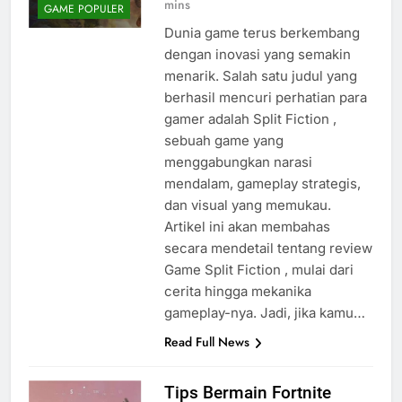
mins
GAME POPULER
Dunia game terus berkembang
dengan inovasi yang semakin
menarik. Salah satu judul yang
berhasil mencuri perhatian para
gamer adalah Split Fiction ,
sebuah game yang
menggabungkan narasi
mendalam, gameplay strategis,
dan visual yang memukau.
Artikel ini akan membahas
secara mendetail tentang review
Game Split Fiction , mulai dari
cerita hingga mekanika
gameplay-nya. Jadi, jika kamu…
Read Full News
Tips Bermain Fortnite