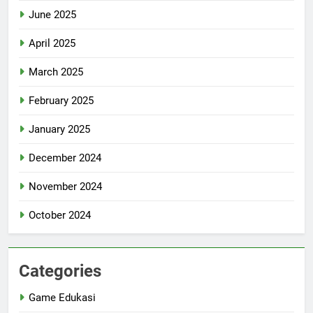
June 2025
April 2025
March 2025
February 2025
January 2025
December 2024
November 2024
October 2024
Categories
Game Edukasi