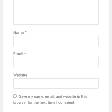
Name
*
Email
*
Website
Save my name, email, and website in this
browser for the next time I comment.