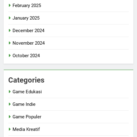
February 2025
January 2025
December 2024
November 2024
October 2024
Categories
Game Edukasi
Game Indie
Game Populer
Media Kreatif