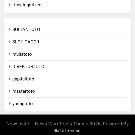
Uncategorized
SULTANTOTO
SLOT GACOR
muliatoto
DIREKTURTOTO
capitaltoto
mastertoto
youngtoto
Newsmatic - News WordPress Theme 2026. Powered By
.
BlazeThemes