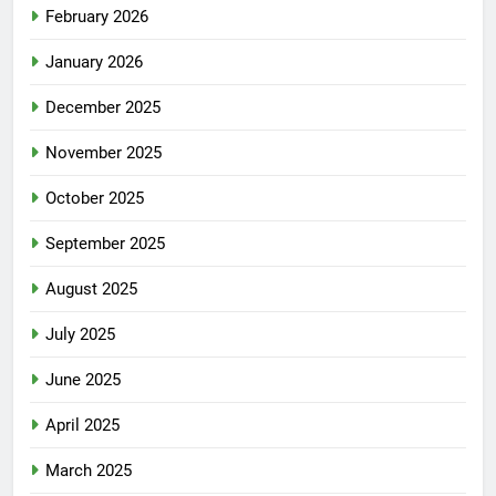
February 2026
January 2026
December 2025
November 2025
October 2025
September 2025
August 2025
July 2025
June 2025
April 2025
March 2025