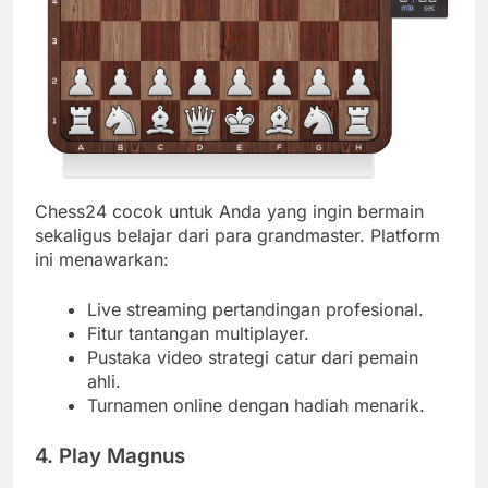
Chess24 cocok untuk Anda yang ingin bermain
sekaligus belajar dari para grandmaster. Platform
ini menawarkan:
Live streaming pertandingan profesional.
Fitur tantangan multiplayer.
Pustaka video strategi catur dari pemain
ahli.
Turnamen online dengan hadiah menarik.
4.
Play Magnus