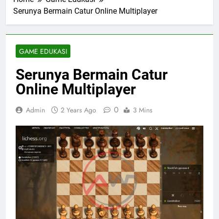
Serunya Bermain Catur Online Multiplayer
GAME EDUKASI
Serunya Bermain Catur
Online Multiplayer
0
Admin
2 Years Ago
3 Mins