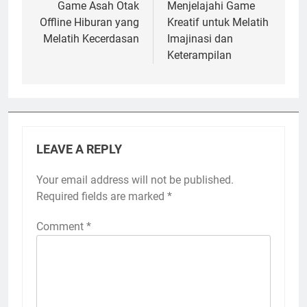
navigation
Game Asah Otak
Menjelajahi Game
Offline Hiburan yang
Kreatif untuk Melatih
Melatih Kecerdasan
Imajinasi dan
Keterampilan
LEAVE A REPLY
Your email address will not be published.
Required fields are marked
*
Comment
*