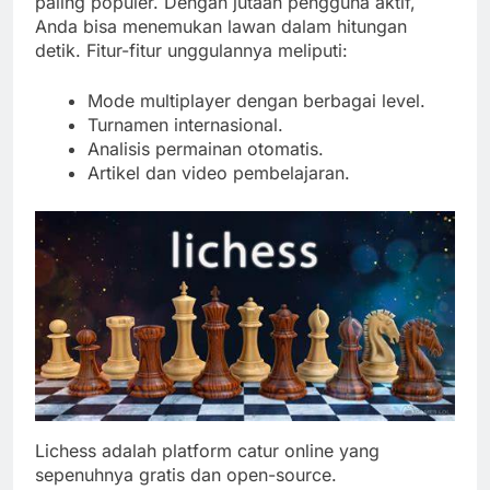
paling populer. Dengan jutaan pengguna aktif,
Anda bisa menemukan lawan dalam hitungan
detik. Fitur-fitur unggulannya meliputi:
Mode multiplayer dengan berbagai level.
Turnamen internasional.
Analisis permainan otomatis.
Artikel dan video pembelajaran.
Lichess adalah platform catur online yang
sepenuhnya gratis dan open-source.